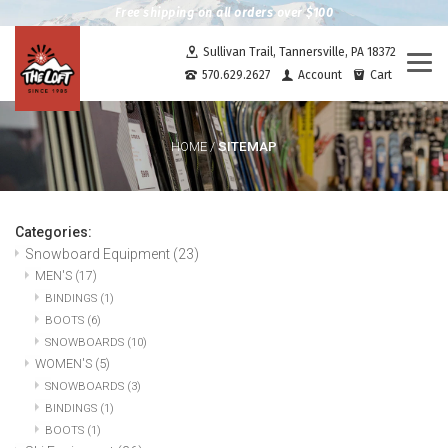
Free shipping on all orders over $100
Sullivan Trail, Tannersville, PA 18372
Togg
570.629.2627
Account
Cart
navi
SITEMAP
HOME
/
Categories:
Snowboard Equipment
(23)
MEN'S
(17)
BINDINGS
(1)
BOOTS
(6)
SNOWBOARDS
(10)
WOMEN'S
(5)
SNOWBOARDS
(3)
BINDINGS
(1)
BOOTS
(1)